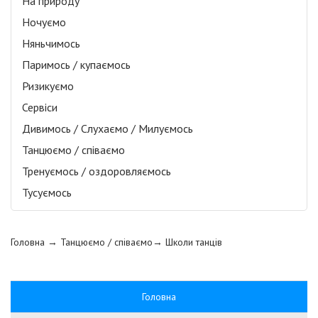
На природу
Ночуємо
Няньчимось
Паримось / купаємось
Ризикуємо
Сервіси
Дивимось / Слухаємо / Милуємось
Танцюємо / співаємо
Тренуємось / оздоровляємось
Тусуємось
Головна
→ Танцюємо / співаємо→
Школи танців
Головна