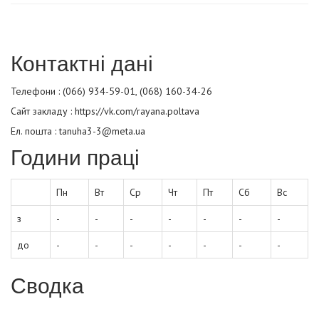
Контактні дані
Телефони : (066) 934-59-01, (068) 160-34-26
Сайт закладу :
https://vk.com/rayana.poltava
Ел. пошта : tanuha3-3@meta.ua
Години праці
Пн
Вт
Ср
Чт
Пт
Сб
Вс
з
-
-
-
-
-
-
-
до
-
-
-
-
-
-
-
Сводка