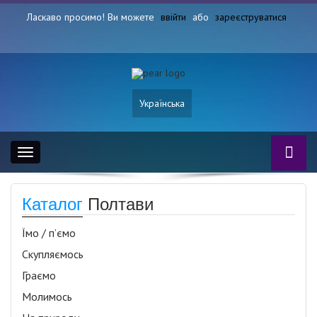
Ласкаво просимо! Ви можете
ввійти
або
зареєструватися
Українська
Toggle
navigation
Каталог
Полтави
Їмо / п’ємо
Скупляємось
Граємо
Молимось