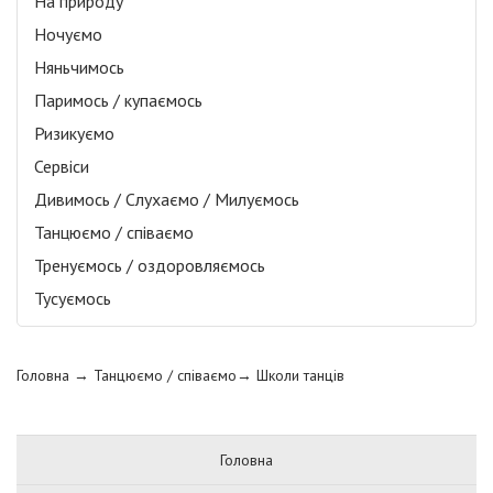
На природу
Ночуємо
Няньчимось
Паримось / купаємось
Ризикуємо
Сервіси
Дивимось / Слухаємо / Милуємось
Танцюємо / співаємо
Тренуємось / оздоровляємось
Тусуємось
Головна
→ Танцюємо / співаємо→
Школи танців
Головна