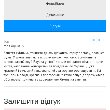
Фото/Відео
Детальніше
Відгуки
ika
Моя оцінка: 5
Заняття східними танцями дають дівчаткам гарну поставу, плавність
рухів. У школі вивчають історію танцю і костюма. Вступивши в
танцювальний клуб Rayana у моєї доньки почалося цікаве творче
життя, наповнене конкурсами та поїздками по Україні. Дуже
красивий і сучасний танцювальний зал, зручне розташування. Всі
тренери молоді, красиві і професійні. У клубі панує доброзичлива
обстановка і дитина з задоволенням біжить на заняття.
Залишити відгук