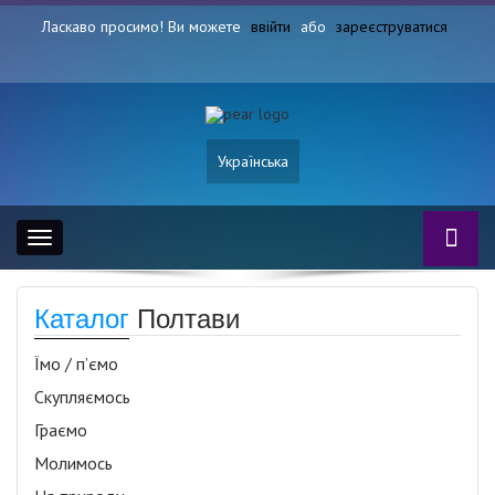
Ласкаво просимо! Ви можете
ввійти
або
зареєструватися
Українська
Toggle
navigation
Каталог
Полтави
Їмо / п’ємо
Скупляємось
Граємо
Молимось