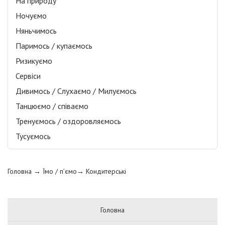
На природу
Ночуємо
Няньчимось
Паримось / купаємось
Ризикуємо
Сервіси
Дивимось / Слухаємо / Милуємось
Танцюємо / співаємо
Тренуємось / оздоровляємось
Тусуємось
Головна
→ Їмо / п’ємо→
Кондитерські
Головна