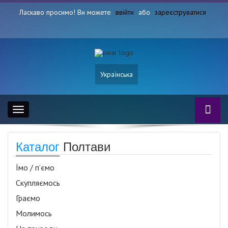
Ласкаво просимо! Ви можете
ввійти
або
зареєструватися
Українська
Toggle
navigation
Каталог
Полтави
Їмо / п’ємо
Скупляємось
Граємо
Молимось