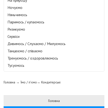
На природу
Ночуємо
Няньчимось
Паримось / купаємось
Ризикуємо
Сервіси
Дивимось / Слухаємо / Милуємось
Танцюємо / співаємо
Тренуємось / оздоровляємось
Тусуємось
Головна
→ Їмо / п’ємо→
Кондитерські
Головна