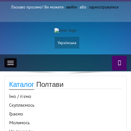
Ласкаво просимо! Ви можете
ввійти
або
зареєструватися
Українська
Toggle
navigation
Каталог
Полтави
Їмо / п’ємо
Скупляємось
Граємо
Молимось