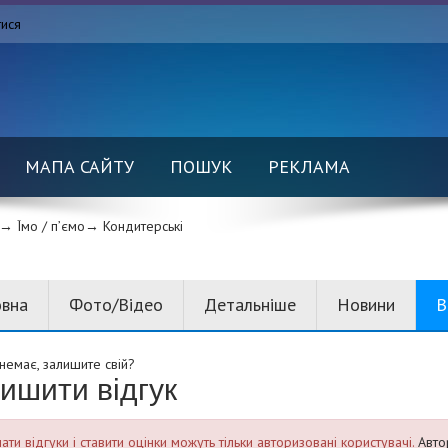
тися
МАПА САЙТУ
ПОШУК
РЕКЛАМА
→ Їмо / п’ємо→
Кондитерські
овна
Фото/Відео
Детальніше
Новини
В
 немає, залишите свій?
ишити відгук
ти відгуки і ставити оцінки можуть тільки авторизовані користувачі.
Авто