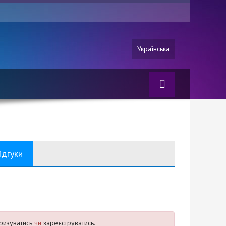
Українська
ідгуки
ризуватись
чи
зареєструватись.