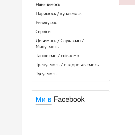
Няньчимось
Паримось / купаємось
Ризикуємо
Сервіси
Дивимось / Слухаємо /
Милуємось
Танцюємо / співаємо
Тренуємось / оздоровляємось
Тусуємось
Ми в
Facebook