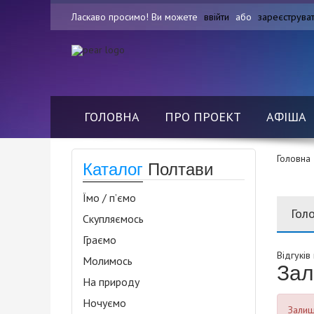
Ласкаво просимо! Ви можете
ввійти
або
зареєструва
ГОЛОВНА
ПРО ПРОЕКТ
АФІША
Головна
Каталог
Полтави
Їмо / п’ємо
Гол
Скупляємось
Граємо
Відгуків
Молимось
Зал
На природу
Ночуємо
Залиша