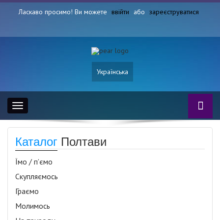
Ласкаво просимо! Ви можете
ввійти
або
зареєструватися
Українська
Toggle
navigation
Каталог
Полтави
Їмо / п’ємо
Скупляємось
Граємо
Молимось