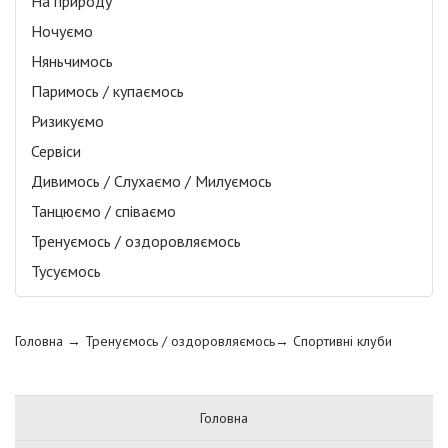
На природу
Ночуємо
Няньчимось
Паримось / купаємось
Ризикуємо
Сервіси
Дивимось / Слухаємо / Милуємось
Танцюємо / співаємо
Тренуємось / оздоровляємось
Тусуємось
Головна
→ Тренуємось / оздоровляємось→
Спортивні клуби
Головна