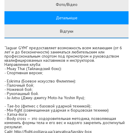
Фото/Відео
Детальніше
Відгуки
“Jaguar GYM” предоставляет возможность всем желающим (от 6
лет и до бесконечности) заниматься любительским или
профессиональным спортом под присмотром и руководством
квалифицированных наставников и инструкторов.
Направления клуба:
- Muay Thai (Тайландский бокс):
- Спортивная версия;
- Eskrima (Боевое искусство Филиппин):
- Палочный бой;
- Ножевой бой;
- Рукопашный бой.
- Ju-Jutsu (Джиу-джитсу Moto-ha Yoshin Ryu);
- Tae-bo (фитнес с базовой ударной техникой);
- Mix-fight (совмещенная ударная и борцовская техники)
- Хатха-йога
- Body cross — это оздоровительная методика, позволяющая
изменить формы тела и его вес и надолго закрепить достигнутый
результат.
Сайт:
http://fight.poltava.ua/zanyatiya/tayskiy-box