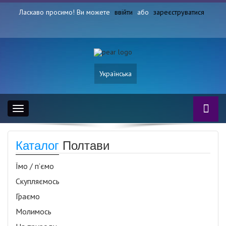
Ласкаво просимо! Ви можете
ввійти
або
зареєструватися
Українська
Toggle
navigation
Каталог
Полтави
Їмо / п’ємо
Скупляємось
Граємо
Молимось