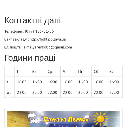
Контактні дані
Телефони : (097) 183-01-56
Сайт закладу :
http://fight.poltava.ua
Ел. пошта : a.malyarenko83@gmail.com
Години праці
Пн
Вт
Ср
Чт
Пт
Сб
Вс
з
16:00
16:00
16:00
16:00
16:00
16:00
16:00
до
22:00
22:00
22:00
22:00
22:00
22:00
22:00