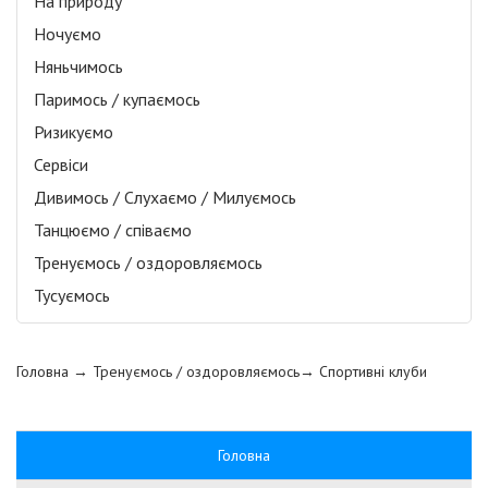
На природу
Ночуємо
Няньчимось
Паримось / купаємось
Ризикуємо
Сервіси
Дивимось / Слухаємо / Милуємось
Танцюємо / співаємо
Тренуємось / оздоровляємось
Тусуємось
Головна
→ Тренуємось / оздоровляємось→
Спортивні клуби
Головна