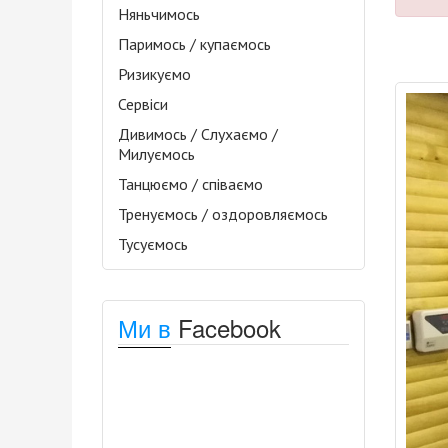
Няньчимось
Паримось / купаємось
Ризикуємо
Сервіси
Дивимось / Слухаємо /
Милуємось
Танцюємо / співаємо
Тренуємось / оздоровляємось
Тусуємось
Ми в
Facebook