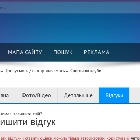
тися
МАПА САЙТУ
ПОШУК
РЕКЛАМА
→ Тренуємось / оздоровляємось→
Спортивні клуби
овна
Фото/Відео
Детальніше
Відгуки
 немає, залишите свій?
ишити відгук
ти відгуки і ставити оцінки можуть тільки авторизовані користувачі.
Авто