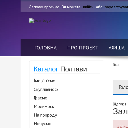
Ласкаво просимо! Ви можете
ввійти
або
зареєструва
ГОЛОВНА
ПРО ПРОЕКТ
АФІША
Головна
Каталог
Полтави
Їмо / п’ємо
Гол
Скупляємось
Граємо
Відгуків
Молимось
Зал
На природу
Ночуємо
Залиша