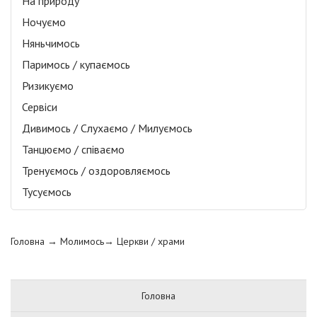
На природу
Ночуємо
Няньчимось
Паримось / купаємось
Ризикуємо
Сервіси
Дивимось / Слухаємо / Милуємось
Танцюємо / співаємо
Тренуємось / оздоровляємось
Тусуємось
Головна
→ Молимось→
Церкви / храми
Головна