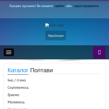
Ласкаво просимо! Ви можете
ввійти
або
зареєструватися
Українська
Toggle
navigation
Каталог
Полтави
Їмо / п’ємо
Скупляємось
Граємо
Молимось