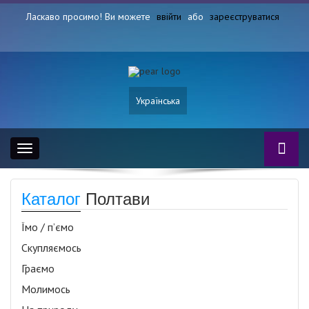
Ласкаво просимо! Ви можете
ввійти
або
зареєструватися
Українська
Toggle
navigation
Каталог
Полтави
Їмо / п’ємо
Скупляємось
Граємо
Молимось