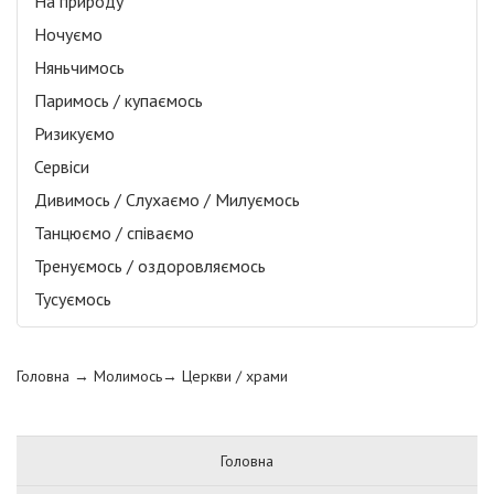
На природу
Ночуємо
Няньчимось
Паримось / купаємось
Ризикуємо
Сервіси
Дивимось / Слухаємо / Милуємось
Танцюємо / співаємо
Тренуємось / оздоровляємось
Тусуємось
Головна
→ Молимось→
Церкви / храми
Головна