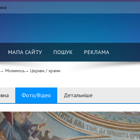
тися
МАПА САЙТУ
ПОШУК
РЕКЛАМА
→ Молимось→
Церкви / храми
овна
Фото/Відео
Детальніше