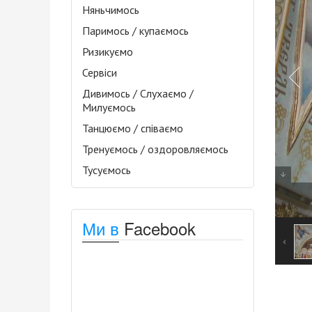
Няньчимось
Паримось / купаємось
Ризикуємо
Сервіси
Дивимось / Слухаємо /
Милуємось
Танцюємо / співаємо
Тренуємось / оздоровляємось
Тусуємось
Ми в
Facebook