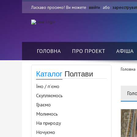
Ласкаво просимо! Ви можете
ввійти
або
зареєструва
ГОЛОВНА
ПРО ПРОЕКТ
АФІША
Головна
Каталог
Полтави
Їмо / п’ємо
Гол
Скупляємось
Граємо
Молимось
На природу
Ночуємо