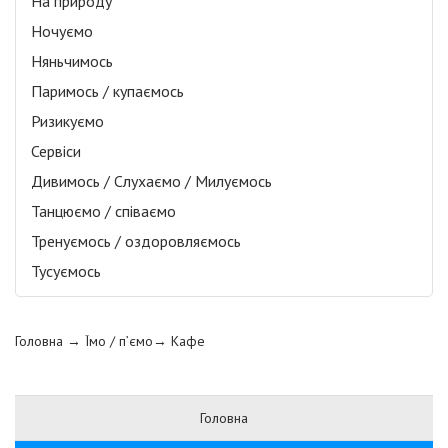
На природу
Ночуємо
Няньчимось
Паримось / купаємось
Ризикуємо
Сервіси
Дивимось / Слухаємо / Милуємось
Танцюємо / співаємо
Тренуємось / оздоровляємось
Тусуємось
Головна
→ Їмо / п’ємо→
Кафе
Головна