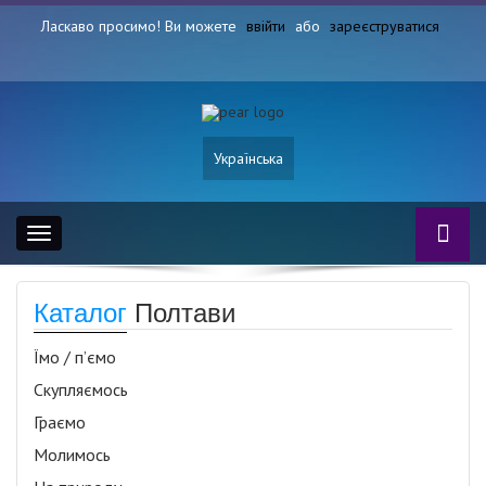
Ласкаво просимо! Ви можете
ввійти
або
зареєструватися
Українська
Toggle
navigation
Каталог
Полтави
Їмо / п’ємо
Скупляємось
Граємо
Молимось