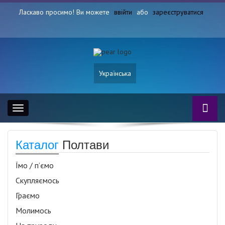
Ласкаво просимо! Ви можете
ввійти
або
зареєструватися
Українська
Toggle
navigation
Каталог
Полтави
Їмо / п’ємо
Скупляємось
Граємо
Молимось