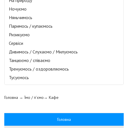
На природу
Ночуємо
Няньчимось
Паримось / купаємось
Ризикуємо
Сервіси
Дивимось / Слухаємо / Милуємось
Танцюємо / співаємо
Тренуємось / оздоровляємось
Тусуємось
Головна
→ Їмо / п’ємо→
Кафе
Головна