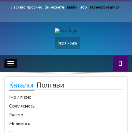
Ласкаво просимо! Ви можете
ввійти
або
зареєструватися
Українська
Toggle
navigation
Каталог
Полтави
Їмо / п’ємо
Скупляємось
Граємо
Молимось