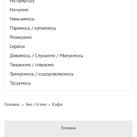
На природу
Ночуємо
Няньчимось
Паримось / купаємось
Ризикуємо
Сервіси
Дивимось / Слухаємо / Милуємось
Танцюємо / співаємо
Тренуємось / оздоровляємось
Тусуємось
Головна
→ Їмо / п’ємо→
Кафе
Головна