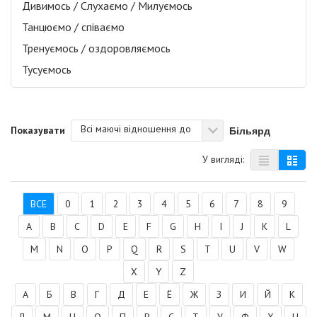
Дивимось / Слухаємо / Милуємось
Танцюємо / співаємо
Тренуємось / оздоровляємось
Тусуємось
Всі маючі відношення до
Більярд
Показувати
У вигляді:
ВСЕ
0
1
2
3
4
5
6
7
8
9
A
B
C
D
E
F
G
H
I
J
K
L
M
N
O
P
Q
R
S
T
U
V
W
X
Y
Z
А
Б
В
Г
Д
Е
Ё
Ж
З
И
Й
К
Л
М
Н
О
П
Р
С
Т
У
Ф
Х
Ц