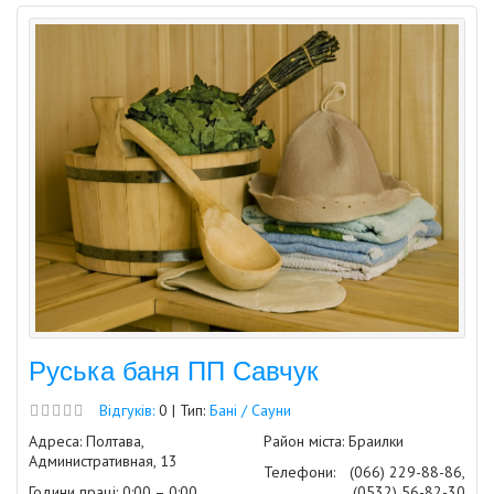
Руська баня ПП Савчук
Відгуків:
0 | Тип:
Бані / Сауни
Адреса: Полтава,
Район міста: Браилки
Административная, 13
Телефони:
(066) 229-88-86,
Години праці: 0:00 – 0:00
(0532) 56-82-30