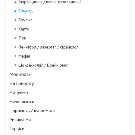
Аттракционы / парки развлечений
Більярд
Боулінг
Карты
Тіри
Пейнтбол / лазертаг / страйкбол
Мафія
Що-де-коли? / Брейн ринг
Молимось
На природу
Ночуємо
Няньчимось
Паримось / купаємось
Ризикуємо
Сервіси