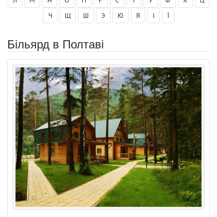
Ч
Щ
Ш
Э
Ю
Я
І
Ї
Більярд в Полтаві