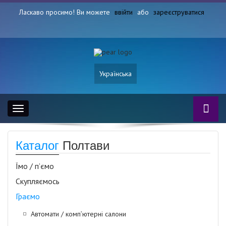
Ласкаво просимо! Ви можете
ввійти
або
зареєструватися
Українська
Toggle
navigation
Каталог
Полтави
Їмо / п’ємо
Скупляємось
Граємо
Автомати / комп’ютерні салони