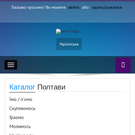
Ласкаво просимо! Ви можете
ввійти
або
зареєструватися
Українська
Toggle
navigation
Каталог
Полтави
Їмо / п’ємо
Скупляємось
Граємо
Молимось