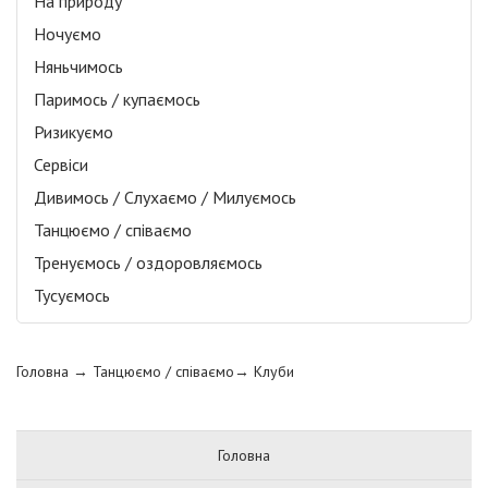
На природу
Ночуємо
Няньчимось
Паримось / купаємось
Ризикуємо
Сервіси
Дивимось / Слухаємо / Милуємось
Танцюємо / співаємо
Тренуємось / оздоровляємось
Тусуємось
Головна
→ Танцюємо / співаємо→
Клуби
Головна