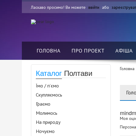
Ласкаво просимо! Ви можете
ввійти
або
зареєструва
ГОЛОВНА
ПРО ПРОЕКТ
АФІША
Головна
Каталог
Полтави
Їмо / п’ємо
Гол
Скупляємось
Граємо
mindmi
Молимось
Моя оцін
На природу
Персонал
Ночуємо