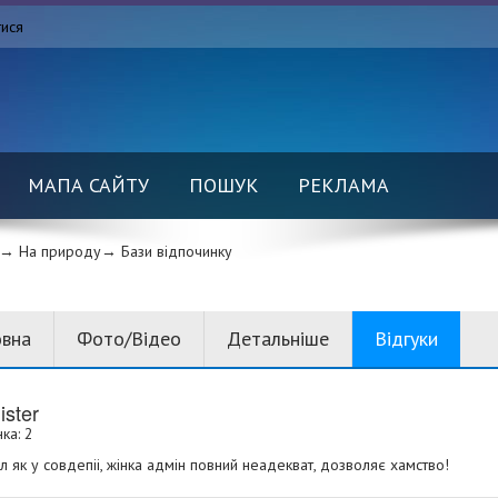
тися
МАПА САЙТУ
ПОШУК
РЕКЛАМА
→ На природу→
Бази відпочинку
овна
Фото/Відео
Детальніше
Відгуки
ster
ка: 2
 як у совдепіі, жінка адмін повний неадекват, дозволяє хамство!