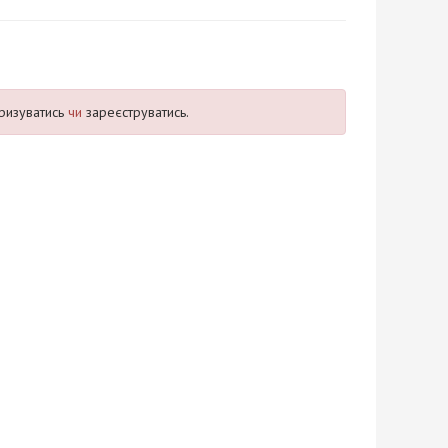
ризуватись
чи
зареєструватись.