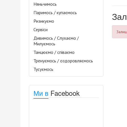
Няньчимось
Паримось / купаємось
Зал
Ризикуємо
Сервіси
Залиша
Дивимось / Слухаємо /
Милуємось
Танцюємо / співаємо
Тренуємось / оздоровляємось
Тусуємось
Ми в
Facebook