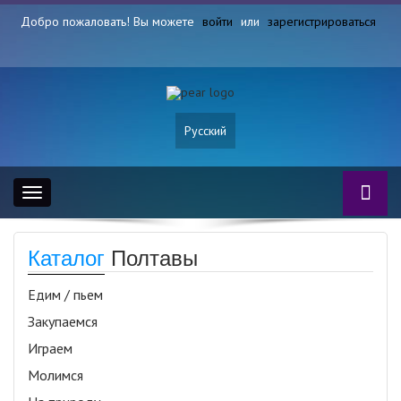
Добро пожаловать! Вы можете
войти
или
зарегистрироваться
Русский
Toggle
navigation
Каталог
Полтавы
Едим / пьем
Закупаемся
Играем
Молимся