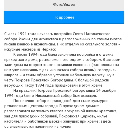
Фото/Видео
Подробнее
С июля 1991 года началась постройка Свято-Николаевского
собора. Иконы для иконостаса и расположенных по стенам киотов
писали киевские иконописцы, а их отделку из сусального золота –
искусные мастера из Черкасс.
К весне 1994 года была закончена постройка и отделка
приходского дома, расположенного рядом с собором. В актовом
зале дома на втором этаже поставили иконостас (расположив на
нем уже написанные для иконостаса собора иконы), соорудили
клироса – и таким образом устроили небольшую церквушку в
честь Покрова Пресвятой Богородицы. К большой радости
верующих Пасху 1994 года праздновали в этом храме.
На праздник Покрова Пресвятой Богородицы 14 октября
1994 года Свято-Николаевский собор был освящен.
Постепенно собор и приходской дом стали культурно-
религиозным центром города. В приходском домике
располагаются несколько классов воскресной школы, крестилка,
зал для приходских собраний, Покровская церковь, жилье
настоятеля и работников церкви, живущих при храме; здесь
останавливаются паломники на ночлег.