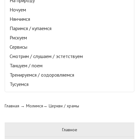
На природу
Ночуем
Нянчимся
Паримся / купаемся
Рискуем
Сервисы
Смотрим / слушаем / эстетствуем
Танцуем / поем
Тренируемся / оздоровляемся
Тусуемся
Главная
→ Молимся→
Церкви / храмы
Главное