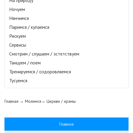
На природу
Ночуем
Нянчимся
Паримся / купаемся
Рискуем
Сервисы
Смотрим / слушаем / эстетствуем
Танцуем / поем
Тренируемся / оздоровляемся
Тусуемся
Главная
→ Молимся→
Церкви / храмы
Главное