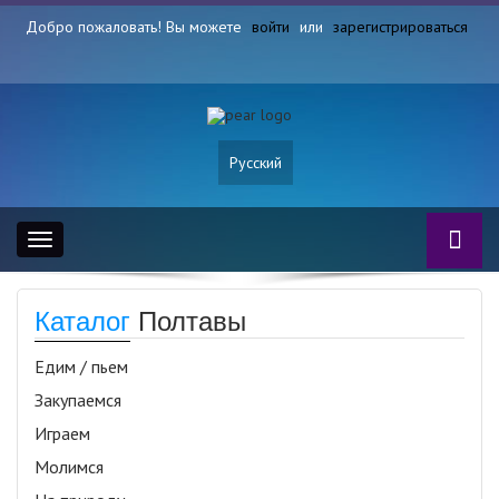
Добро пожаловать! Вы можете
войти
или
зарегистрироваться
Русский
Toggle
navigation
Каталог
Полтавы
Едим / пьем
Закупаемся
Играем
Молимся