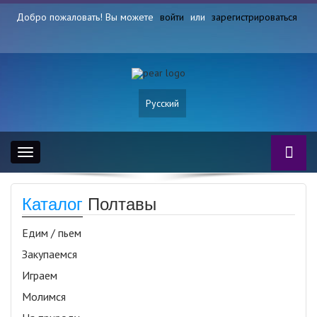
Добро пожаловать! Вы можете
войти
или
зарегистрироваться
Русский
Toggle
navigation
Каталог
Полтавы
Едим / пьем
Закупаемся
Играем
Молимся