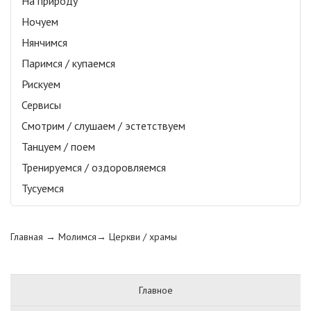
На природу
Ночуем
Нянчимся
Паримся / купаемся
Рискуем
Сервисы
Смотрим / слушаем / эстетствуем
Танцуем / поем
Тренируемся / оздоровляемся
Тусуемся
Главная
→ Молимся→
Церкви / храмы
Главное