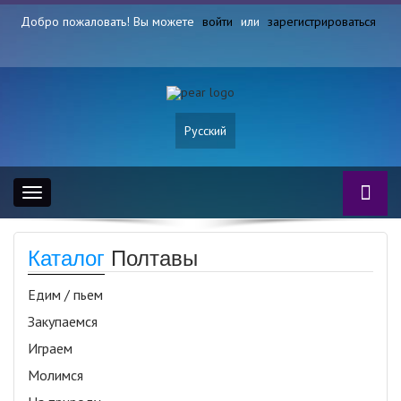
Добро пожаловать! Вы можете
войти
или
зарегистрироваться
Русский
Toggle
navigation
Каталог
Полтавы
Едим / пьем
Закупаемся
Играем
Молимся