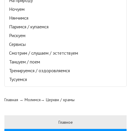
На природу
Ночуем
Нянчимся
Паримся / купаемся
Рискуем
Сервисы
Смотрим / слушаем / эстетствуем
Танцуем / поем
Тренируемся / оздоровляемся
Тусуемся
Главная
→ Молимся→
Церкви / храмы
Главное