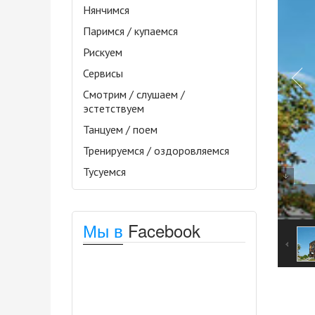
Нянчимся
Паримся / купаемся
Рискуем
Сервисы
Смотрим / слушаем /
эстетствуем
Танцуем / поем
Тренируемся / оздоровляемся
Тусуемся
Мы в
Facebook