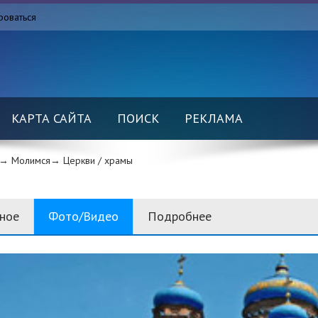
роваться
КАРТА САЙТА
ПОИСК
РЕКЛАМА
→ Молимся→
Церкви / храмы
вное
Фото/Видео
Подробнее