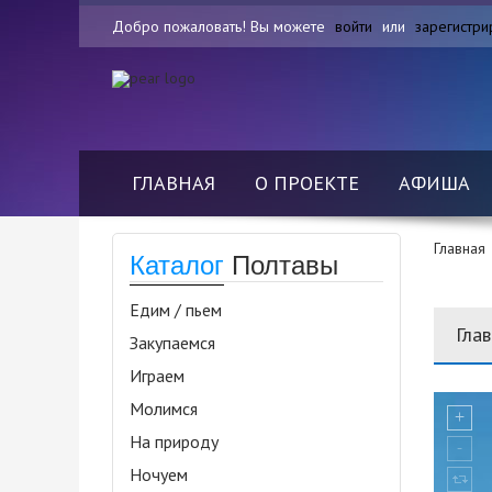
Добро пожаловать! Вы можете
войти
или
зарегистри
ГЛАВНАЯ
О ПРОЕКТЕ
АФИША
Главная
Каталог
Полтавы
Едим / пьем
Гла
Закупаемся
Играем
Молимся
На природу
Ночуем