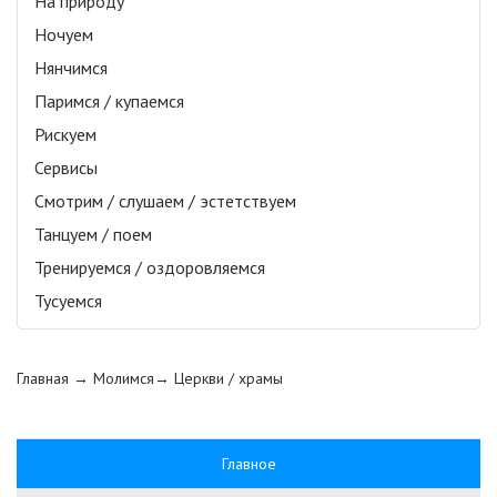
На природу
Ночуем
Нянчимся
Паримся / купаемся
Рискуем
Сервисы
Смотрим / слушаем / эстетствуем
Танцуем / поем
Тренируемся / оздоровляемся
Тусуемся
Главная
→ Молимся→
Церкви / храмы
Главное