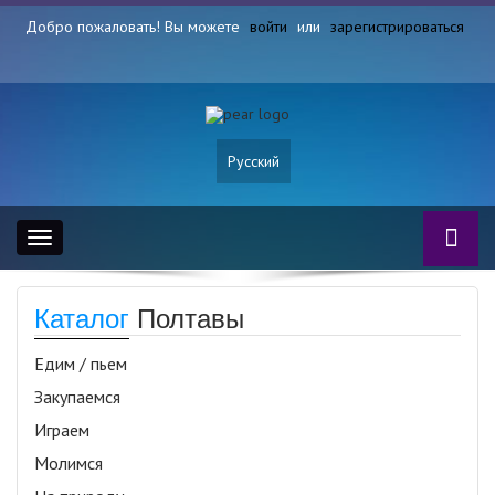
Добро пожаловать! Вы можете
войти
или
зарегистрироваться
Русский
Toggle
navigation
Каталог
Полтавы
Едим / пьем
Закупаемся
Играем
Молимся