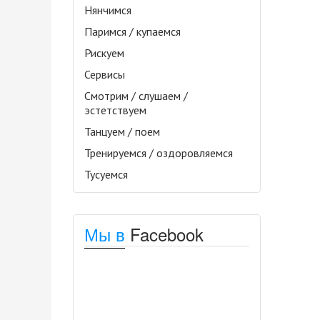
Нянчимся
Паримся / купаемся
Рискуем
Сервисы
Смотрим / слушаем /
эстетствуем
Танцуем / поем
Тренируемся / оздоровляемся
Тусуемся
Мы в
Facebook