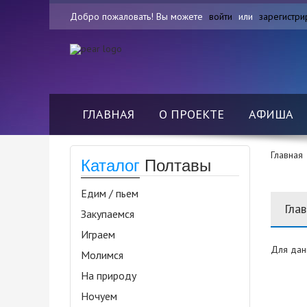
Добро пожаловать! Вы можете
войти
или
зарегистри
ГЛАВНАЯ
О ПРОЕКТЕ
АФИША
Главная
Каталог
Полтавы
Едим / пьем
Гла
Закупаемся
Играем
Для дан
Молимся
На природу
Ночуем