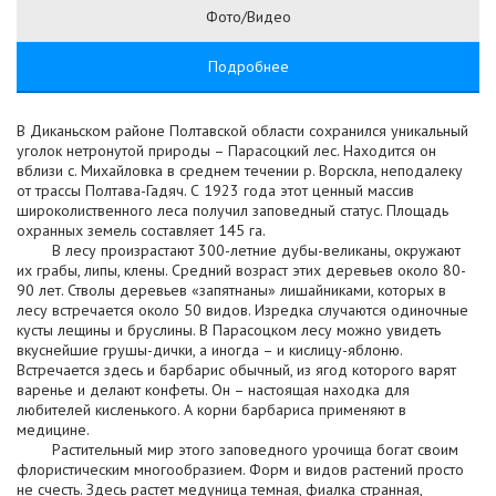
Фото/Видео
Подробнее
В Диканьском районе Полтавской области сохранился уникальный
уголок нетронутой природы – Парасоцкий лес. Находится он
вблизи с. Михайловка в среднем течении р. Ворскла, неподалеку
от трассы Полтава-Гадяч. С 1923 года этот ценный массив
широколиственного леса получил заповедный статус. Площадь
охранных земель составляет 145 га.
В лесу произрастают 300-летние дубы-великаны, окружают
их грабы, липы, клены. Средний возраст этих деревьев около 80-
90 лет. Стволы деревьев «запятнаны» лишайниками, которых в
лесу встречается около 50 видов. Изредка случаются одиночные
кусты лещины и бруслины. В Парасоцком лесу можно увидеть
вкуснейшие грушы-дички, а иногда – и кислицу-яблоню.
Встречается здесь и барбарис обычный, из ягод которого варят
варенье и делают конфеты. Он – настоящая находка для
любителей кисленького. А корни барбариса применяют в
медицине.
Растительный мир этого заповедного урочища богат своим
флористическим многообразием. Форм и видов растений просто
не счесть. Здесь растет медуница темная, фиалка странная,