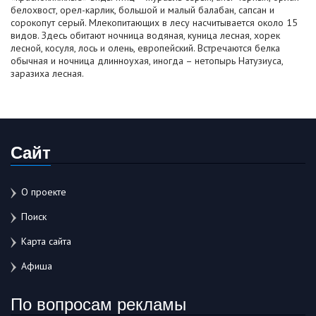
белохвост, орел-карлик, большой и малый балабан, сапсан и
сорокопут серый. Млекопитающих в лесу насчитывается около 15
видов. Здесь обитают ночница водяная, куница лесная, хорек
лесной, косуля, лось и олень, европейский. Встречаются белка
обычная и ночница длинноухая, иногда – нетопырь Натузиуса,
заразиха лесная.
Сайт
О проекте
Поиск
Карта сайта
Афиша
По вопросам рекламы