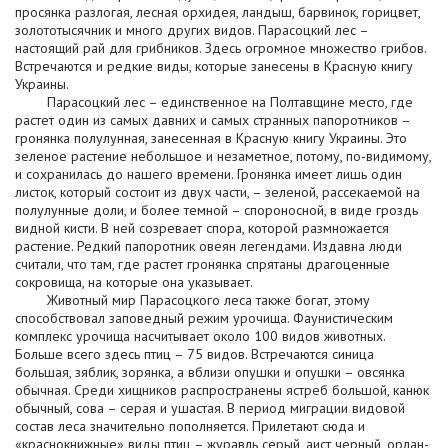
просянка разлогая, лесная орхидея, ландыш, барвинок, горицвет,
золототысячник и много других видов. Парасоцкий лес –
настоящий рай для грибников. Здесь огромное множество грибов.
Встречаются и редкие виды, которые занесены в Красную книгу
Украины.
Парасоцкий лес – единственное на Полтавщине место, где
растет один из самых давних и самых странных папоротников –
гронянка полулунная, занесенная в Красную книгу Украины. Это
зеленое растение небольшое и незаметное, потому, по-видимому,
и сохранилась до нашего времени. Гронянка имеет лишь один
листок, который состоит из двух части, – зеленой, рассекаемой на
полулунные доли, и более темной – спороносной, в виде гроздь
видной кисти. В ней созревает спора, которой размножается
растение. Редкий папоротник овеян легендами. Издавна люди
считали, что там, где растет гронянка спрятаны драгоценные
сокровища, на которые она указывает.
Животный мир Парасоцкого леса также богат, этому
способствовал заповедный режим урочища. Фаунистическим
комплекс урочища насчитывает около 100 видов животных.
Больше всего здесь птиц – 75 видов. Встречаются синица
большая, зяблик, зорянка, а вблизи опушки и опушки – овсянка
обычная. Среди хищников распространены ястреб большой, канюк
обычный, сова – серая и ушастая. В период миграции видовой
состав леса значительно пополняется. Прилетают сюда и
«краснокнижные» виды птиц – журавль серый, аист черный, орлан-