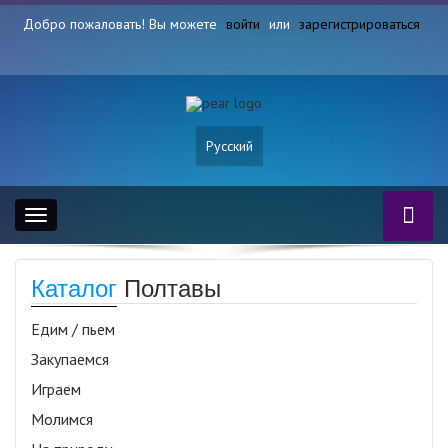
Добро пожаловать! Вы можете
войти
или
зарегистрироваться
Русский
Toggle
navigation
Каталог
Полтавы
Едим / пьем
Закупаемся
Играем
Молимся