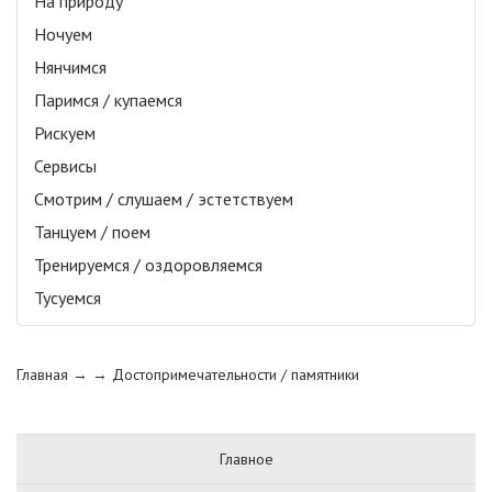
На природу
Ночуем
Нянчимся
Паримся / купаемся
Рискуем
Сервисы
Смотрим / слушаем / эстетствуем
Танцуем / поем
Тренируемся / оздоровляемся
Тусуемся
Главная
→ →
Достопримечательности / памятники
Главное