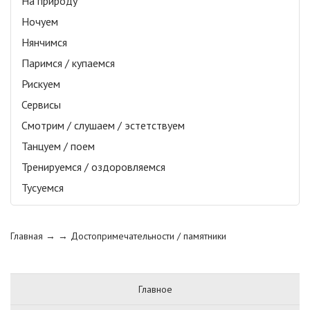
На природу
Ночуем
Нянчимся
Паримся / купаемся
Рискуем
Сервисы
Смотрим / слушаем / эстетствуем
Танцуем / поем
Тренируемся / оздоровляемся
Тусуемся
Главная
→ →
Достопримечательности / памятники
Главное