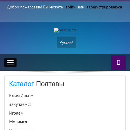
Добро пожаловать! Вы можете
войти
или
зарегистрироваться
Русский
Toggle
navigation
Каталог
Полтавы
Едим / пьем
Закупаемся
Играем
Молимся