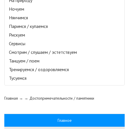
На природу
Ночуем
Нянчимся
Паримся / купаемся
Рискуем
Сервисы
Смотрим / слушаем / эстетствуем
Танцуем / поем
Тренируемся / оздоровляемся
Тусуемся
Главная
→ →
Достопримечательности / памятники
Главное