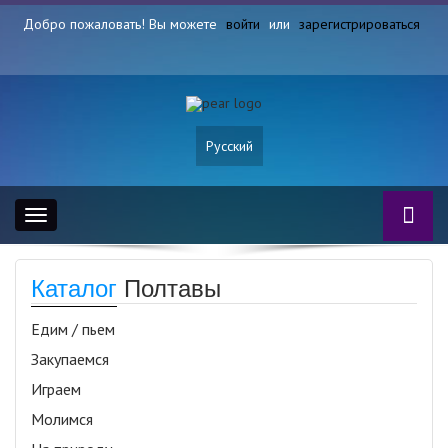
Добро пожаловать! Вы можете
войти
или
зарегистрироваться
Русский
Toggle
navigation
Каталог
Полтавы
Едим / пьем
Закупаемся
Играем
Молимся