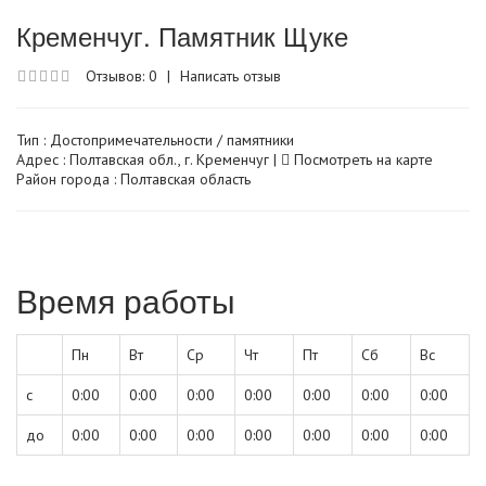
Кременчуг. Памятник Щуке
Отзывов: 0
|
Написать отзыв
Тип :
Достопримечательности / памятники
Адрес : Полтавская обл., г. Кременчуг |
Посмотреть на карте
Район города : Полтавская область
Время работы
Пн
Вт
Ср
Чт
Пт
Сб
Вс
с
0:00
0:00
0:00
0:00
0:00
0:00
0:00
до
0:00
0:00
0:00
0:00
0:00
0:00
0:00