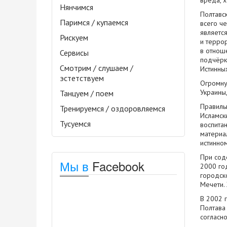
вреда, х
Нянчимся
Полтавс
Паримся / купаемся
всего че
являетс
Рискуем
и терро
в отноше
Сервисы
подчёрк
Смотрим / слушаем /
Истинных
эстетствуем
Огромну
Украины
Танцуем / поем
Правиль
Тренируемся / оздоровляемся
Исламск
Тусуемся
воспита
материа
истинно
При сод
Мы в
Facebook
2000 год
городск
Мечети. 
В 2002 г
Полтава 
согласн