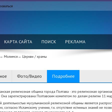
роваться
КАРТА САЙТА
ПОИСК
РЕКЛАМА
→ Молимся→
Церкви / храмы
вное
Фото/Видео
Подробнее
анская религиозная община города Полтава - это религиозная организ
. Она зарегистрирована Полтавским комитетом по делам религии 11 мар
й деятельностью мусульманской религиозной общины является распрос
, согласно Исламскому учению, т.к. отсутствие истинных знаний не позв