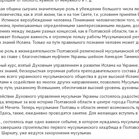
орошее от плохого, нужное от ненужного и т. д.
кая община сыграла значительную роль в убеждении большого числа лю
ловечества, как в этой жизни, так и на том Свете, т.к. условием принят
я Истинное вероубеждение человека. Понимание человечеством того, чт
ризма, приписываемых определёнными заинтересованными людьми, долж
ниях между людьми разных концессий, как в Полтавской области, так и
ивает большую важность и огромную пользу работы Мусульманской ре
 знаний Ислама. Только на пути правильного познания человек может до
ю роль в жизнедеятельности Полтавской религиозной мусульманской о
, во главе с благочестивым муфтием Украины шейхом Ахмедом Тамимо
ный курс, взятый Духовным управлением в развитии Ислама на Украине
их знаний, бескорыстная огромная работа преподавательского состава
нию всего украинского мусульманского общества в духе высокой Ислам
лами и содействие во многих других направлениях, позволило Мусульм
му пути, указанному Всевышним, обеспечивая высокий уровень духовны
ействии Духовного управления мусульман Украины состоялось радостно
а, впервые за всю историю Полтавской области в центре города Полтава
ой Мечети. Теперь мусульмане Полтавы и области имеют возможность 
Здесь, также, ежедневно проводятся занятия. Для желающих вступить в 
., состоялось еще одно важное событие, в котором нуждались мусульма
завершила строительство первого мусульманского кладбища в Полтавско
о Шариату, уже ведутся захоронения мусульман.