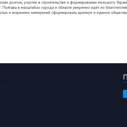
своим долгом, участие в строительстве и формировании молодого Украи
. Полтава в масштабах города и области уверенно идёт по благочестив
истых и искренних намерений сформировать крепкое и единое общество,
П