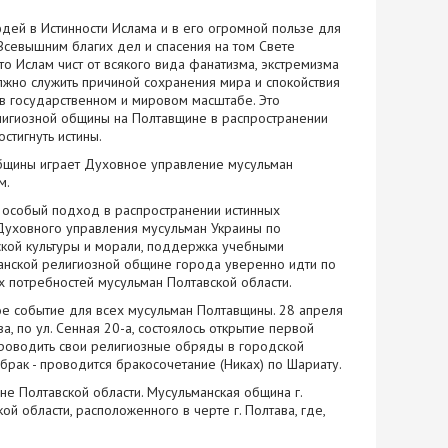
дей в Истинности Ислама и в его огромной пользе для
ия Всевышним благих дел и спасения на том Свете
о Ислам чист от всякого вида фанатизма, экстремизма
но служить причиной сохранения мира и спокойствия
 в государственном и мировом масштабе. Это
лигиозной общины на Полтавщине в распространении
стигнуть истины.
бщины играет Духовное управление мусульман
м.
, особый подход в распространении истинных
 Духовного управления мусульман Украины по
ской культуры и морали, поддержка учебными
анской религиозной общине города уверенно идти по
х потребностей мусульман Полтавской области.
е событие для всех мусульман Полтавщины. 28 апреля
, по ул. Сенная 20-а, состоялось открытие первой
проводить свои религиозные обряды в городской
брак - проводится бракосочетание (Никах) по Шариату.
не Полтавской области. Мусульманская община г.
й области, расположенного в черте г. Полтава, где,