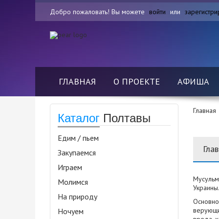
Добро пожаловать! Вы можете
войти
или
зарегистри
ГЛАВНАЯ
О ПРОЕКТЕ
АФИША
Главная
Каталог
Полтавы
Едим / пьем
Гла
Закупаемся
Играем
Мусульм
Молимся
Украины
На природу
Основно
верующих
Ночуем