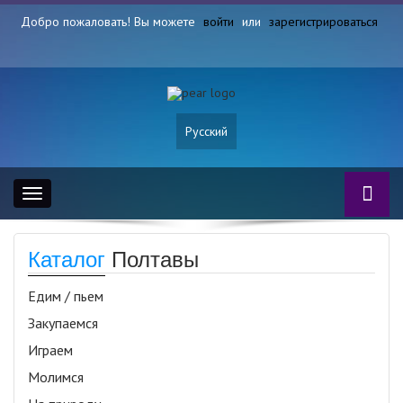
Добро пожаловать! Вы можете
войти
или
зарегистрироваться
Русский
Toggle
navigation
Каталог
Полтавы
Едим / пьем
Закупаемся
Играем
Молимся