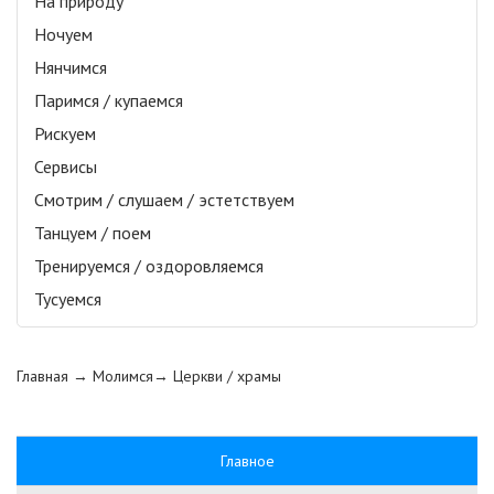
На природу
Ночуем
Нянчимся
Паримся / купаемся
Рискуем
Сервисы
Смотрим / слушаем / эстетствуем
Танцуем / поем
Тренируемся / оздоровляемся
Тусуемся
Главная
→ Молимся→
Церкви / храмы
Главное