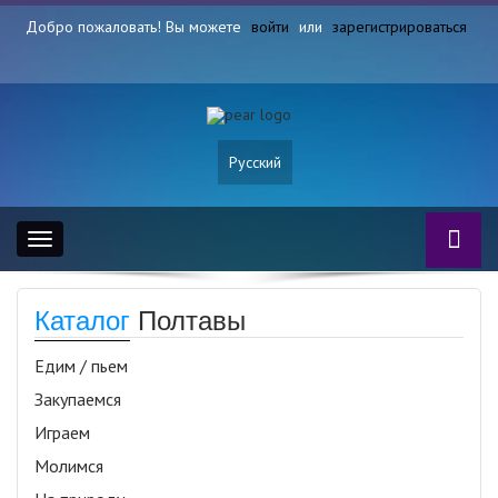
Добро пожаловать! Вы можете
войти
или
зарегистрироваться
Русский
Toggle
navigation
Каталог
Полтавы
Едим / пьем
Закупаемся
Играем
Молимся