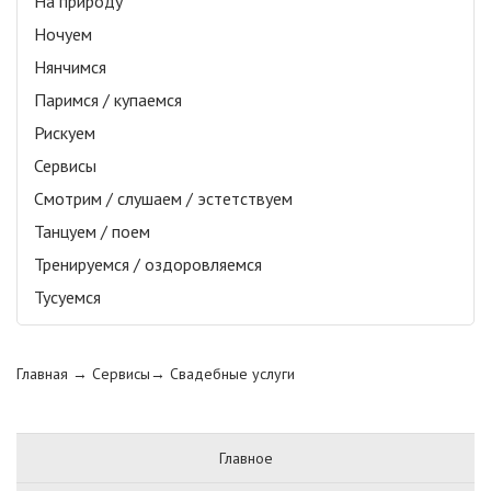
На природу
Ночуем
Нянчимся
Паримся / купаемся
Рискуем
Сервисы
Смотрим / слушаем / эстетствуем
Танцуем / поем
Тренируемся / оздоровляемся
Тусуемся
Главная
→ Сервисы→
Свадебные услуги
Главное