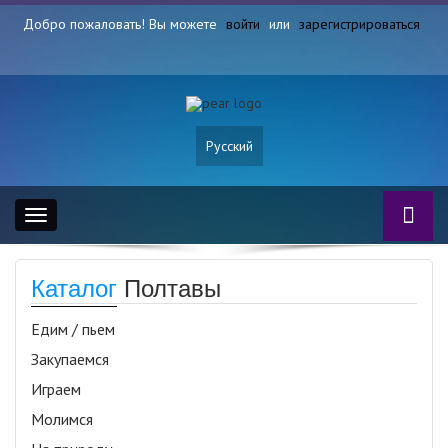
Добро пожаловать! Вы можете
войти
или
зарегистрироваться
Русский
Toggle
navigation
Каталог
Полтавы
Едим / пьем
Закупаемся
Играем
Молимся