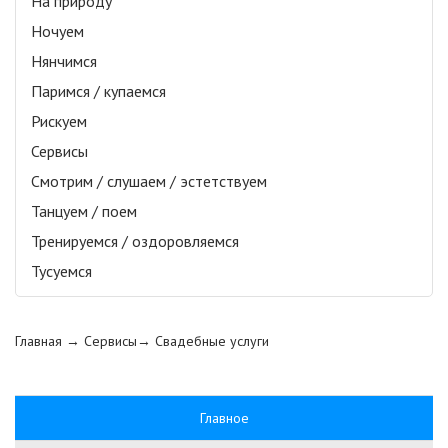
На природу
Ночуем
Нянчимся
Паримся / купаемся
Рискуем
Сервисы
Смотрим / слушаем / эстетствуем
Танцуем / поем
Тренируемся / оздоровляемся
Тусуемся
Главная
→ Сервисы→
Свадебные услуги
Главное