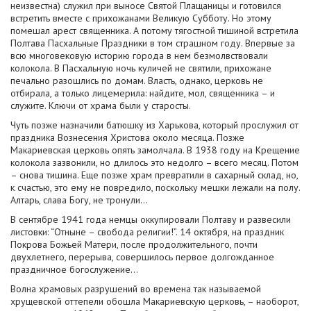
неизвестна) служил при выносе Святой Плащаницы и готовился
встретить вместе с прихожанами Великую Субботу. Но этому
помешал арест священника. А потому тягостной тишиной встретила
Полтава Пасхальные Праздники в том страшном году. Впервые за
всю многовековую историю города в нем безмолвствовали
колокола. В Пасхальную ночь куличей не святили, прихожане
печально разошлись по домам. Власть, однако, церковь не
отбирала, а только лицемерила: найдите, мол, священника – и
служите. Ключи от храма были у старосты.
Чуть позже назначили батюшку из Харькова, который прослужил от
праздника Вознесения Христова около месяца. Позже
Макариевская церковь опять замолчала. В 1938 году на Крещение
колокола зазвонили, но длилось это недолго – всего месяц. Потом
– снова тишина. Еще позже храм превратили в сахарный склад, но,
к счастью, это ему не повредило, поскольку мешки лежали на полу.
Алтарь, слава Богу, не тронули...
В сентябре 1941 года немцы оккупировали Полтаву и развесили
листовки: “Отныне – свобода религии!”. 14 октября, на праздник
Покрова Божьей Матери, после продолжительного, почти
двухлетнего, перерыва, совершилось первое долгожданное
праздничное богослужение...
Волна храмовых разрушений во времена так называемой
хрущевской оттепели обошла Макариевскую церковь, – наоборот,