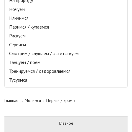
На природу
Ночуем
Нянчимся
Паримся / купаемся
Рискуем
Сервисы
Смотрим / слушаем / эстетствуем
Танцуем / поем
Тренируемся / оздоровляемся
Тусуемся
Главная
→ Молимся→
Церкви / храмы
Главное