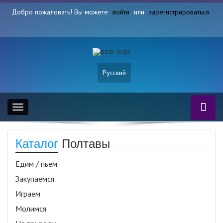
Добро пожаловать! Вы можете
войти
или
зарегистрироваться
Русский
Toggle
navigation
Каталог
Полтавы
Едим / пьем
Закупаемся
Играем
Молимся