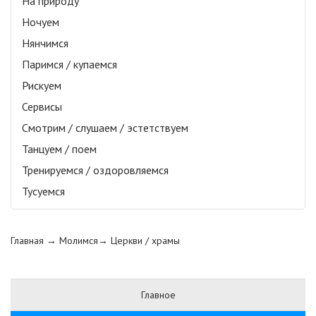
На природу
Ночуем
Нянчимся
Паримся / купаемся
Рискуем
Сервисы
Смотрим / слушаем / эстетствуем
Танцуем / поем
Тренируемся / оздоровляемся
Тусуемся
Главная
→ Молимся→
Церкви / храмы
Главное