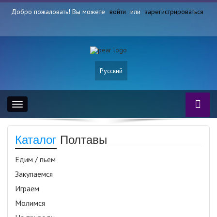
Добро пожаловать! Вы можете
войти
или
зарегистрироваться
Русский
Toggle
navigation
Каталог
Полтавы
Едим / пьем
Закупаемся
Играем
Молимся