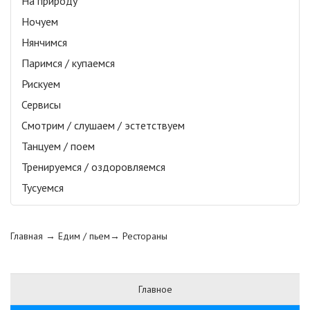
На природу
Ночуем
Нянчимся
Паримся / купаемся
Рискуем
Сервисы
Смотрим / слушаем / эстетствуем
Танцуем / поем
Тренируемся / оздоровляемся
Тусуемся
Главная
→ Едим / пьем→
Рестораны
Главное