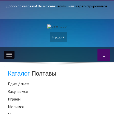
Добро пожаловать! Вы можете
войти
или
зарегистрироваться
Русский
Toggle
navigation
Каталог
Полтавы
Едим / пьем
Закупаемся
Играем
Молимся