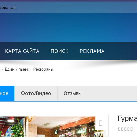
роваться
КАРТА САЙТА
ПОИСК
РЕКЛАМА
→ Едим / пьем→
Рестораны
вное
Фото/Видео
Отзывы
Гурма