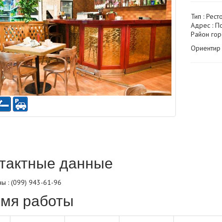
Тип :
Рест
Адрес : П
Район гор
Ориентир 
тактные данные
ы : (099) 943-61-96
мя работы