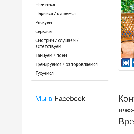
Нянчимся
Паримся / купаемся
Рискуем
Сервисы
Смотрим / слушаем /
эстетствуем
Танцуем / поем
Тренируемся / оздоровляемся
Тусуемся
Кон
Мы в
Facebook
Телефон
Вре