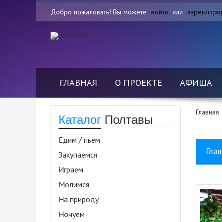
Добро пожаловать! Вы можете
войти
или
зарегистри
ГЛАВНАЯ
О ПРОЕКТЕ
АФИША
Главная
Каталог
Полтавы
Едим / пьем
Гла
Закупаемся
Играем
Молимся
На природу
Ночуем