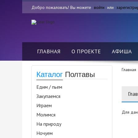
Добро пожаловать! Вы можете
войти
или
зарегистри
ГЛАВНАЯ
О ПРОЕКТЕ
АФИША
Главная
Каталог
Полтавы
Едим / пьем
Гла
Закупаемся
Играем
Для дан
Молимся
На природу
Ночуем