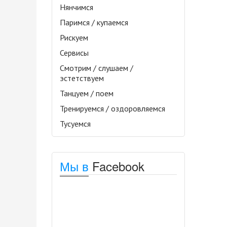
Нянчимся
Паримся / купаемся
Рискуем
Сервисы
Смотрим / слушаем /
эстетствуем
Танцуем / поем
Тренируемся / оздоровляемся
Тусуемся
Мы в
Facebook