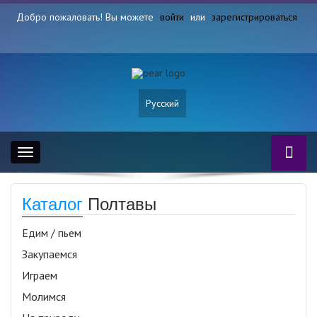
Добро пожаловать! Вы можете
войти
или
зарегистрироваться
Русский
Toggle
navigation
Каталог
Полтавы
Едим / пьем
Закупаемся
Играем
Молимся