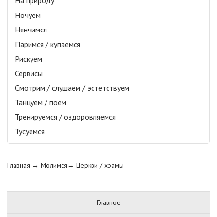
На природу
Ночуем
Нянчимся
Паримся / купаемся
Рискуем
Сервисы
Смотрим / слушаем / эстетствуем
Танцуем / поем
Тренируемся / оздоровляемся
Тусуемся
Главная
→ Молимся→
Церкви / храмы
Главное