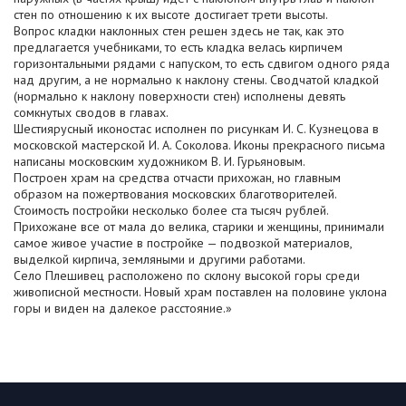
стен по отношению к их высоте достигает трети высоты.
Вопрос кладки наклонных стен решен здесь не так, как это
предлагается учебниками, то есть кладка велась кирпичем
горизонтальными рядами с напуском, то есть сдвигом одного ряда
над другим, а не нормально к наклону стены. Сводчатой кладкой
(нормально к наклону поверхности стен) исполнены девять
сомкнутых сводов в главах.
Шестиярусный иконостас исполнен по рисункам И. С. Кузнецова в
московской мастерской И. А. Соколова. Иконы прекрасного письма
написаны московским художником В. И. Гурьяновым.
Построен храм на средства отчасти прихожан, но главным
образом на пожертвования московских благотворителей.
Стоимость постройки несколько более ста тысяч рублей.
Прихожане все от мала до велика, старики и женщины, принимали
самое живое участие в постройке — подвозкой материалов,
выделкой кирпича, земляными и другими работами.
Село Плешивец расположено по склону высокой горы среди
живописной местности. Новый храм поставлен на половине уклона
горы и виден на далекое расстояние.»