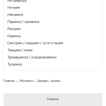
На природу
Ночуем
Нянчимся
Паримся / купаемся
Рискуем
Сервисы
Смотрим / слушаем / эстетствуем
Танцуем / поем
Тренируемся / оздоровляемся
Тусуемся
Главная
→ Молимся→
Церкви / храмы
Главное