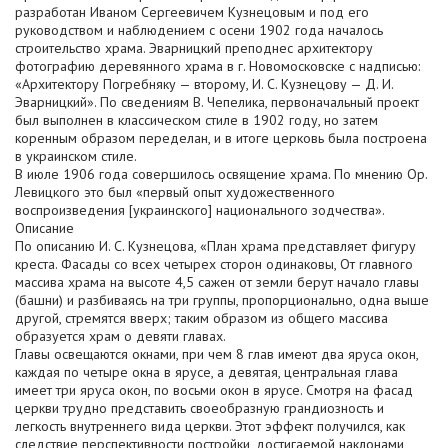
разработан Иваном Сергеевичем Кузнецовым и под его
руководством и наблюдением с осени 1902 года началось
строительство храма. Эварницкий преподнес архитектору
фотографию деревянного храма в г. Новомосковске с надписью:
«Архитектору Погребняку — второму, И. С. Кузнецову — Д. И.
Эварницкий». По сведениям В. Чепелика, первоначальный проект
был выполнен в классическом стиле в 1902 году, но затем
коренным образом переделан, и в итоге церковь была построена
в украинском стиле.
В июле 1906 года совершилось освящение храма. По мнению Ор.
Левицкого это был «первый опыт художественного
воспроизведения [украинского] национального зодчества».
Описание
По описанию И. С. Кузнецова, «План храма представляет фигуру
креста. Фасады со всех четырех сторон одинаковы, От главного
массива храма на высоте 4,5 сажен от земли берут начало главы
(башни) и разбиваясь на три группы, пропорционально, одна выше
другой, стремятся вверх; таким образом из общего массива
образуется храм о девяти главах.
Главы освещаются окнами, при чем 8 глав имеют два яруса окон,
каждая по четыре окна в ярусе, а девятая, центральная глава
имеет три яруса окон, по восьми окон в ярусе. Смотря на фасад
церкви трудно представить своеобразную грандиозность и
легкость внутреннего вида церкви. Этот эффект получился, как
следствие перспективности постройки, достигаемой наклонами