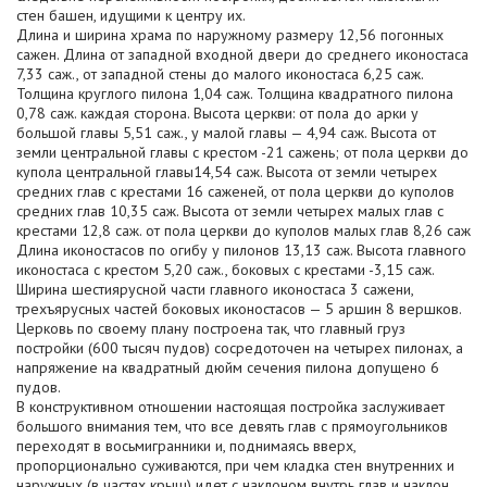
стен башен, идущими к центру их.
Длина и ширина храма по наружному размеру 12,56 погонных
сажен. Длина от западной входной двери до среднего иконостаса
7,33 саж., от западной стены до малого иконостаса 6,25 саж.
Толщина круглого пилона 1,04 саж. Толщина квадратного пилона
0,78 саж. каждая сторона. Высота церкви: от пола до арки у
большой главы 5,51 саж., у малой главы — 4,94 саж. Высота от
земли центральной главы с крестом -21 сажень; от пола церкви до
купола центральной главы14,54 саж. Высота от земли четырех
средних глав с крестами 16 саженей, от пола церкви до куполов
средних глав 10,35 саж. Высота от земли четырех малых глав с
крестами 12,8 саж. от пола церкви до куполов малых глав 8,26 саж
Длина иконостасов по огибу у пилонов 13,13 саж. Высота главного
иконостаса с крестом 5,20 саж., боковых с крестами -3,15 саж.
Ширина шестиярусной части главного иконостаса 3 сажени,
трехъярусных частей боковых иконостасов — 5 аршин 8 вершков.
Церковь по своему плану построена так, что главный груз
постройки (600 тысяч пудов) сосредоточен на четырех пилонах, а
напряжение на квадратный дюйм сечения пилона допущено 6
пудов.
В конструктивном отношении настоящая постройка заслуживает
большого внимания тем, что все девять глав с прямоугольников
переходят в восьмигранники и, поднимаясь вверх,
пропорционально суживаются, при чем кладка стен внутренних и
наружных (в частях крыш) идет с наклоном внутрь глав и наклон