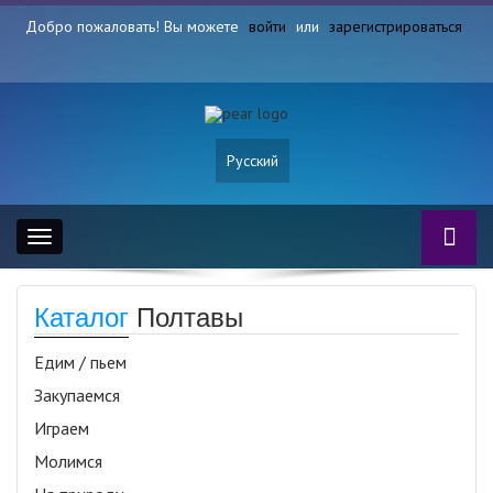
Добро пожаловать! Вы можете
войти
или
зарегистрироваться
Русский
Toggle
navigation
Каталог
Полтавы
Едим / пьем
Закупаемся
Играем
Молимся