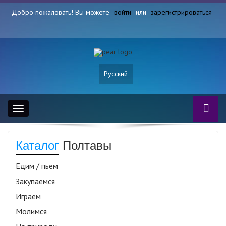
Добро пожаловать! Вы можете
войти
или
зарегистрироваться
Русский
Toggle
navigation
Каталог
Полтавы
Едим / пьем
Закупаемся
Играем
Молимся