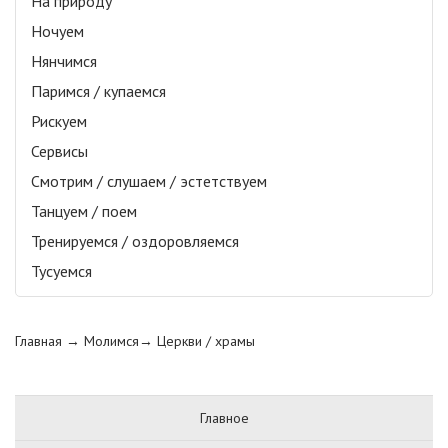
На природу
Ночуем
Нянчимся
Паримся / купаемся
Рискуем
Сервисы
Смотрим / слушаем / эстетствуем
Танцуем / поем
Тренируемся / оздоровляемся
Тусуемся
Главная
→ Молимся→
Церкви / храмы
Главное