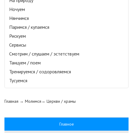
На природу
Ночуем
Нянчимся
Паримся / купаемся
Рискуем
Сервисы
Смотрим / слушаем / эстетствуем
Танцуем / поем
Тренируемся / оздоровляемся
Тусуемся
Главная
→ Молимся→
Церкви / храмы
Главное