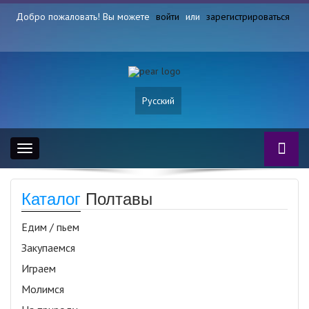
Добро пожаловать! Вы можете
войти
или
зарегистрироваться
Русский
Toggle
navigation
Каталог
Полтавы
Едим / пьем
Закупаемся
Играем
Молимся