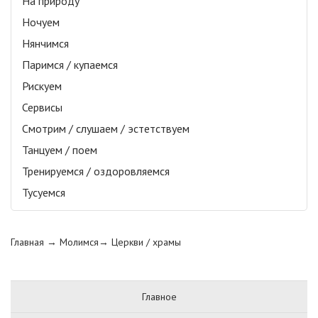
На природу
Ночуем
Нянчимся
Паримся / купаемся
Рискуем
Сервисы
Смотрим / слушаем / эстетствуем
Танцуем / поем
Тренируемся / оздоровляемся
Тусуемся
Главная
→ Молимся→
Церкви / храмы
Главное