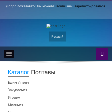
Добро пожаловать! Вы можете
войти
или
зарегистрироваться
Русский
Toggle
navigation
Каталог
Полтавы
Едим / пьем
Закупаемся
Играем
Молимся