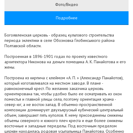
Фото/Видео
Подробнее
Богоявленская церковь - образец культового строительства
периода эклектики в селе Обозновка Глобинськкого района
Полтавской области.
Построенная в 1896-1901 годах по проекту известного
архитектора Никонова на деньги помещика А. К. Панайотова и его
жены.
Построена из кирпича с клеймом «А. П. » (Александр Панайотов),
который изготавливался на местном заводе. В плане -
равноконечный крест. По желанию заказчика церковь
ориентирована так, чтобы удобно было ее осматривать из окон
поместья и главной улицы села, поэтому ориентация храма -
север-юг, а не восток-запад. В объемно-пространственной
композиции доминирует двухъярусный кубический центральный
объем, завершают пять куполов. К нему присоединены снижены
объемы северного и южного плеч креста и еще более снижены
восточные и западные переделы. Под восточным пределом
церкви находилась родовая усыпальница Панайотова. Особенно