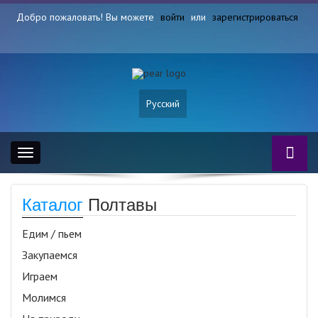
Добро пожаловать! Вы можете
войти
или
зарегистрироваться
Русский
Toggle
navigation
Каталог
Полтавы
Едим / пьем
Закупаемся
Играем
Молимся