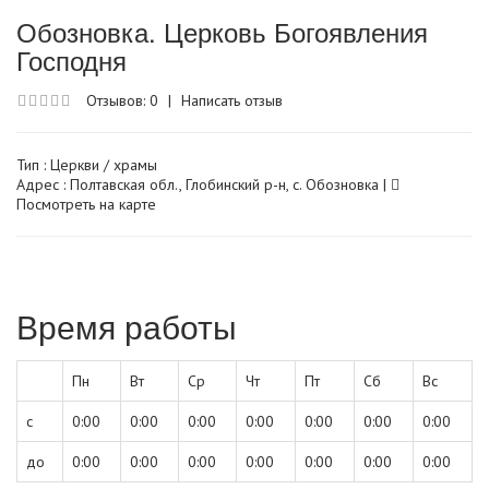
Обозновка. Церковь Богоявления
Господня
Отзывов: 0
|
Написать отзыв
Тип :
Церкви / храмы
Адрес : Полтавская обл., Глобинский р-н, с. Обозновка |
Посмотреть на карте
Время работы
Пн
Вт
Ср
Чт
Пт
Сб
Вс
с
0:00
0:00
0:00
0:00
0:00
0:00
0:00
до
0:00
0:00
0:00
0:00
0:00
0:00
0:00