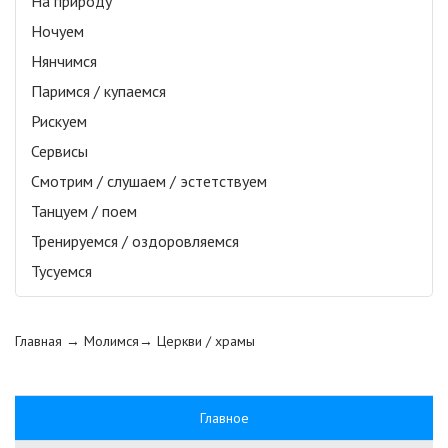
На природу
Ночуем
Нянчимся
Паримся / купаемся
Рискуем
Сервисы
Смотрим / слушаем / эстетствуем
Танцуем / поем
Тренируемся / оздоровляемся
Тусуемся
Главная
→ Молимся→
Церкви / храмы
Главное