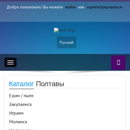
Добро пожаловать! Вы можете
войти
или
зарегистрироваться
Русский
Toggle
navigation
Каталог
Полтавы
Едим / пьем
Закупаемся
Играем
Молимся