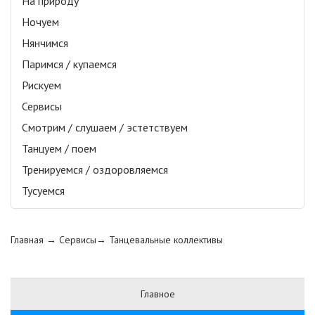
На природу
Ночуем
Нянчимся
Паримся / купаемся
Рискуем
Сервисы
Смотрим / слушаем / эстетствуем
Танцуем / поем
Тренируемся / оздоровляемся
Тусуемся
Главная
→ Сервисы→
Танцевальные коллективы
Главное