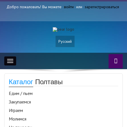
Добро пожаловать! Вы можете
войти
или
зарегистрироваться
Русский
Toggle
navigation
Каталог
Полтавы
Едим / пьем
Закупаемся
Играем
Молимся