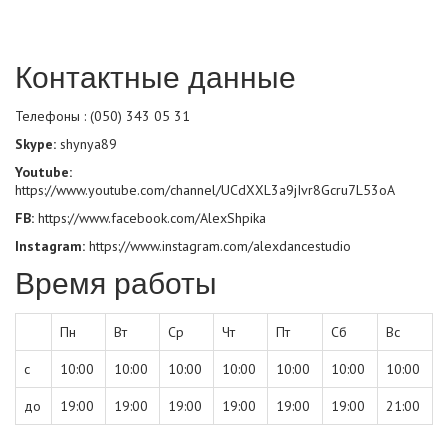
Контактные данные
Телефоны : (050) 343 05 31
Skype:
shynya89
Youtube:
https://www.youtube.com/channel/UCdXXL3a9jIvr8Gcru7L53oA
FB:
https://www.facebook.com/AlexShpika
Instagram:
https://www.instagram.com/alexdancestudio
Время работы
Пн
Вт
Ср
Чт
Пт
Сб
Вс
с
10:00
10:00
10:00
10:00
10:00
10:00
10:00
до
19:00
19:00
19:00
19:00
19:00
19:00
21:00