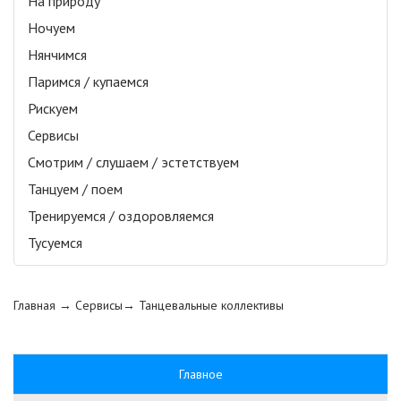
На природу
Ночуем
Нянчимся
Паримся / купаемся
Рискуем
Сервисы
Смотрим / слушаем / эстетствуем
Танцуем / поем
Тренируемся / оздоровляемся
Тусуемся
Главная
→ Сервисы→
Танцевальные коллективы
Главное