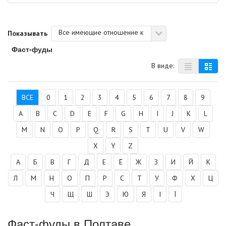
Все имеющие отношение к
Показывать
Фаст-фуды
В виде:
ВСЕ
0
1
2
3
4
5
6
7
8
9
A
B
C
D
E
F
G
H
I
J
K
L
M
N
O
P
Q
R
S
T
U
V
W
X
Y
Z
А
Б
В
Г
Д
Е
Ё
Ж
З
И
Й
К
Л
М
Н
О
П
Р
С
Т
У
Ф
Х
Ц
Ч
Щ
Ш
Э
Ю
Я
І
Ї
Фаст-фуды в Полтаве