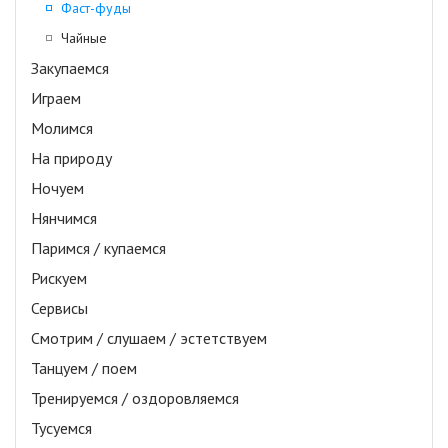
Фаст-фуды
Чайные
Закупаемся
Играем
Молимся
На природу
Ночуем
Нянчимся
Паримся / купаемся
Рискуем
Сервисы
Смотрим / слушаем / эстетствуем
Танцуем / поем
Тренируемся / оздоровляемся
Тусуемся