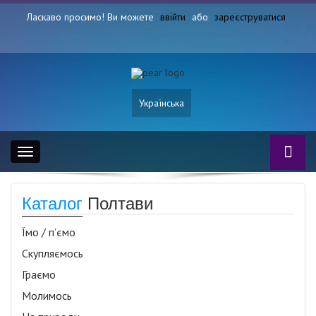
Ласкаво просимо! Ви можете
ввійти
або
зареєструватися
Українська
Toggle
navigation
Каталог
Полтави
Їмо / п’ємо
Скупляємось
Граємо
Молимось