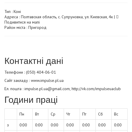
Тип :
Коні
Адреса : Полтавская область, с. Супруновка, ул. Киевская, 4к |
Подивитися на мапі
Район міста : Пригород
Контактні дані
Телефони : (050) 404-06-01
Сайт закладу :
www.impulse.pl.ua
Ел. пошта : impulse.pl.ua@gmail.com, http://vk.com/impulseuaclub
Години праці
Пн
Вт
Ср
Чт
Пт
Сб
Вс
з
0:00
0:00
0:00
0:00
0:00
0:00
0:00