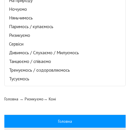
На природу
Ночуємо
Няньчимось
Паримось / купаємось
Ризикуємо
Сервіси
Дивимось / Слухаємо / Милуємось
Танцюємо / співаємо
Тренуємось / оздоровляємось
Тусуємось
Головна
→ Ризикуємо→
Коні
Головна