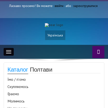
Ласкаво просимо! Ви можете
ввійти
або
зареєструватися
Українська
Toggle
navigation
Каталог
Полтави
Їмо / п’ємо
Скупляємось
Граємо
Молимось