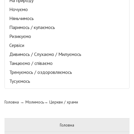
На природу
Ночуємо
Няньчимось
Паримось / купаємось
Ризикуємо
Сервіси
Дивимось / Слухаємо / Милуємось
Танцюємо / співаємо
Тренуємось / оздоровляємось
Тусуємось
Головна
→ Молимось→
Церкви / храми
Головна