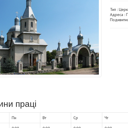
Тип :
Церк
Адреса : П
Подивитис
ини праці
Пн
Вт
Ср
Чт