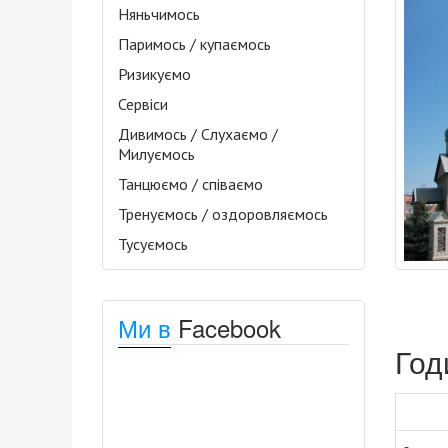
Няньчимось
Паримось / купаємось
Ризикуємо
Сервіси
Дивимось / Слухаємо /
Милуємось
Танцюємо / співаємо
Тренуємось / оздоровляємось
Тусуємось
Ми в
Facebook
Год