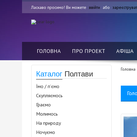
Ласкаво просимо! Ви можете
ввійти
або
зареєструва
ГОЛОВНА
ПРО ПРОЕКТ
АФІША
Головна
Каталог
Полтави
Їмо / п’ємо
Гол
Скупляємось
Граємо
Молимось
На природу
Ночуємо