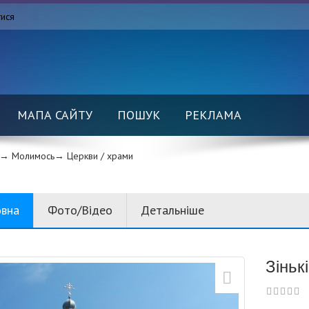
тися
МАПА САЙТУ
ПОШУК
РЕКЛАМА
→ Молимось→
Церкви / храми
овна
Фото/Відео
Детальніше
Зіньк