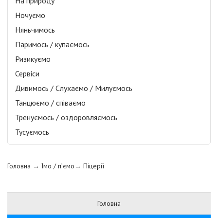
На природу
Ночуємо
Няньчимось
Паримось / купаємось
Ризикуємо
Сервіси
Дивимось / Слухаємо / Милуємось
Танцюємо / співаємо
Тренуємось / оздоровляємось
Тусуємось
Головна
→ Їмо / п’ємо→
Піцерії
Головна