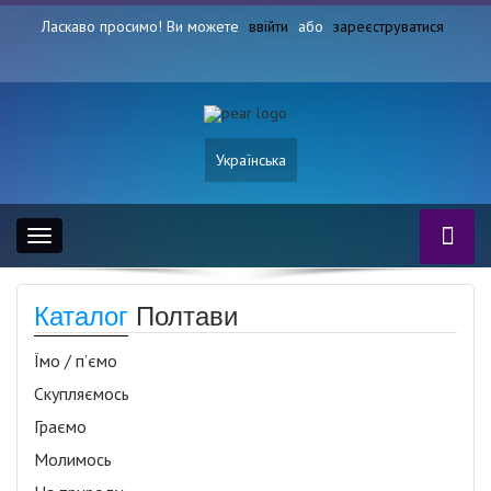
Ласкаво просимо! Ви можете
ввійти
або
зареєструватися
Українська
Toggle
navigation
Каталог
Полтави
Їмо / п’ємо
Скупляємось
Граємо
Молимось