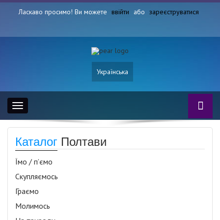
Ласкаво просимо! Ви можете
ввійти
або
зареєструватися
Українська
Toggle
navigation
Каталог
Полтави
Їмо / п’ємо
Скупляємось
Граємо
Молимось