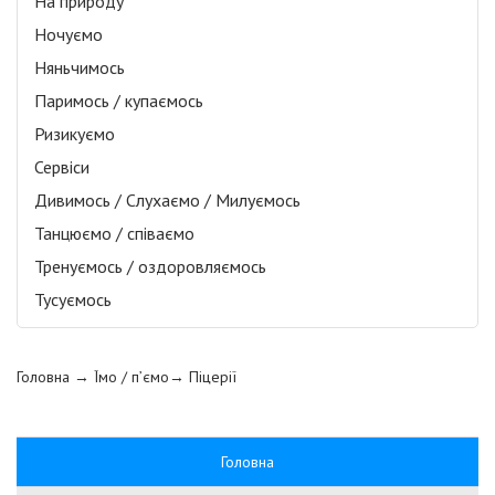
На природу
Ночуємо
Няньчимось
Паримось / купаємось
Ризикуємо
Сервіси
Дивимось / Слухаємо / Милуємось
Танцюємо / співаємо
Тренуємось / оздоровляємось
Тусуємось
Головна
→ Їмо / п’ємо→
Піцерії
Головна