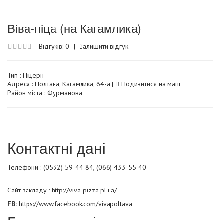
Віва-піца (на Кагамлика)
Відгуків: 0
|
Залишити відгук
Тип :
Піцерії
Адреса : Полтава, Кагамлика, 64-а |
Подивитися на мапі
Район міста : Фурманова
Контактні дані
Телефони : (0532) 59-44-84, (066) 433-55-40
Сайт закладу :
http://viva-pizza.pl.ua/
FB:
https://www.facebook.com/vivapoltava